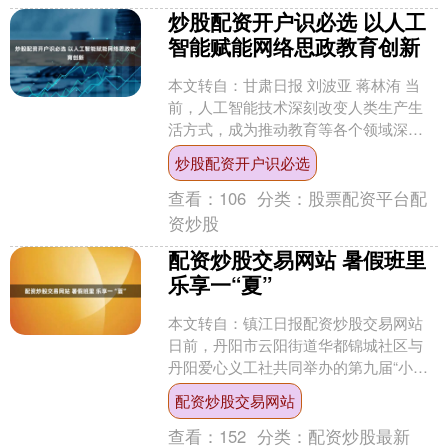
炒股配资开户识必选 以人工
智能赋能网络思政教育创新
本文转自：甘肃日报 刘波亚 蒋林洧 当
前，人工智能技术深刻改变人类生产生
活方式，成为推动教育等各个领域深刻
变革的重要力量。网络作为思政教育落
炒股配资开户识必选
实立德树人根本任务的....
查看：
106
分类：
股票配资平台配
资炒股
配资炒股交易网站 暑假班里
乐享一“夏”
本文转自：镇江日报配资炒股交易网站
日前，丹阳市云阳街道华都锦城社区与
丹阳爱心义工社共同举办的第九届“小雏
鹰暑假班”正式开班，将开展为期一个月
配资炒股交易网站
的暑期托管服务。本....
查看：
152
分类：
配资炒股最新