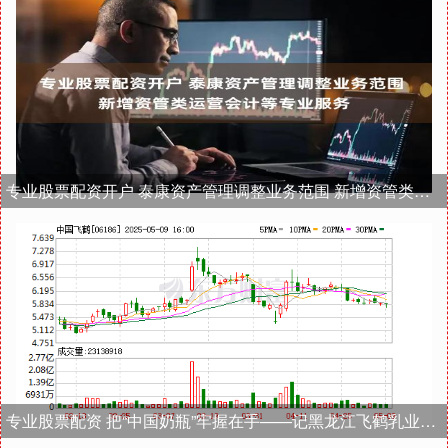
专业股票配资开户 泰康资产管理调整业务范围 新增资管类运营会计等专业服务
专业股票配资 把“中国奶瓶”牢握在手——记黑龙江飞鹤乳业有限公司董事长冷友斌