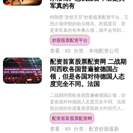
军真的有
特朗普“异想天开”炒股股票配资平台，又
想占领伊朗的哈尔格岛。恕我直言，若
是美军真的有本事占领，就不会等到今
天！早在第一轮的冲突中，美军就已经
炒股股票配资平台
付诸行动了！个人认为....
查看：
83
分类：
本地配资公司
配资首富股票配资网 二战期
间西欧各国普遍被德国占
领，但是各国对待德国人态
度完全不同。法国
二战期间西欧各国普遍被德国占领，但
是各国对待德国人态度完全不同。法国
抵抗组织在诺曼底登陆前大约30万人，4
年被占领期间，总共消灭300名德军。二
配资首富股票配资网
战结束后配资首富....
查看：
83
分类：
配资炒股最新