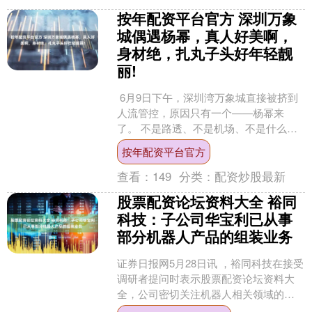
按年配资平台官方 深圳万象
城偶遇杨幂，真人好美啊，
身材绝，扎丸子头好年轻靓
丽!
6月9日下午，深圳湾万象城直接被挤到
人流管控，原因只有一个——杨幂来
了。 不是路透、不是机场、不是什么模
糊的"疑似现身"，而是Prada深圳湾全新
按年配资平台官方
双层精品店开....
查看：
149
分类：
配资炒股最新
股票配资论坛资料大全 裕同
科技：子公司华宝利已从事
部分机器人产品的组装业务
证券日报网5月28日讯 ，裕同科技在接受
调研者提问时表示股票配资论坛资料大
全，公司密切关注机器人相关领域的技
术发展。子公司华宝利已从事部分机器