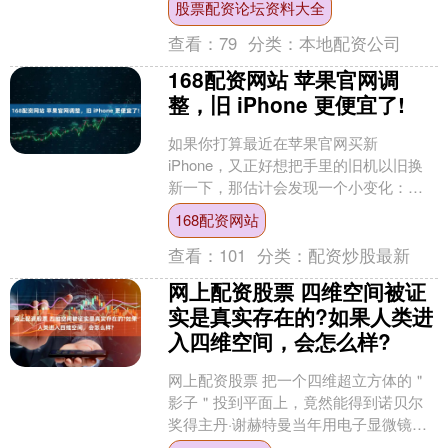
股票配资论坛资料大全
人产品的组装业务；....
查看：
79
分类：
本地配资公司
168配资网站 苹果官网调
整，旧 iPhone 更便宜了!
如果你打算最近在苹果官网买新
iPhone，又正好想把手里的旧机以旧换
新一下，那估计会发现一个小变化：苹
果又把官网以旧换新的预估折抵价格调
168配资网站
了一轮。 我们知道，苹....
查看：
101
分类：
配资炒股最新
网上配资股票 四维空间被证
实是真实存在的?如果人类进
入四维空间，会怎么样?
网上配资股票 把一个四维超立方体的＂
影子＂投到平面上，竟然能得到诺贝尔
奖得主丹·谢赫特曼当年用电子显微镜看
到的那种神秘准晶体——这件事被刊载