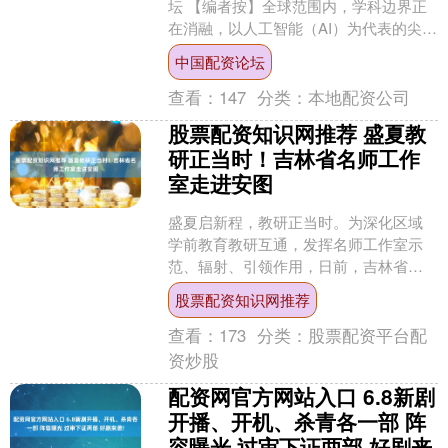
坛 【编者按】全球范围内，学科边界正
在消融，以人工智能（AI）为代表的尖端
技术正在改变教育范式，大转型时代已
中国配资论坛
然到来。为助力中....
查看：
147
分类：
本地配资公司
股票配资知识网推荐 盛夏教
研正当时！吉林省名师工作
室走进安图
盛夏启新程，教研正当时。为深化区域
学前教育教研互通，发挥名师工作室示
范、辐射、引领作用，日前，吉林省新
时代张广荣名师工作室走进安图县明月
股票配资知识网推荐
镇幼儿园，开展“研思赋能....
查看：
173
分类：
股票配资平台配
资炒股
配资网官方网站入口 6.8新剧
开播、开机、杀青各一部 阵
容曝光 过审下证两部 好剧来