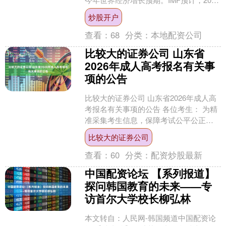
年世界经济将增长3%，比4月预测值低
炒股开户
0.1个百....
查看：
68
分类：
本地配资公司
比较大的证券公司 山东省
2026年成人高考报名有关事
项的公告
比较大的证券公司 山东省2026年成人高
考报名有关事项的公告 各位考生： 为精
准采集考生信息，保障考试公平公正，
自2026年起，我省成人高考报名系统将
比较大的证券公司
与中国高等....
查看：
60
分类：
配资炒股最新
中国配资论坛 【系列报道】
探问韩国教育的未来——专
访首尔大学校长柳弘林
本文转自：人民网-韩国频道中国配资论