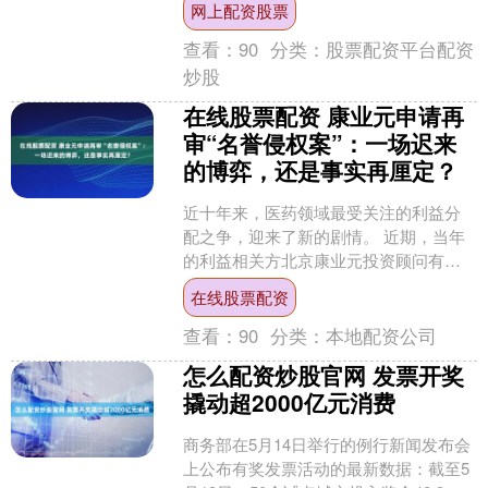
网上配资股票
在《科学》杂志上时，....
查看：
90
分类：
股票配资平台配资
炒股
在线股票配资 康业元申请再
审“名誉侵权案”：一场迟来
的博弈，还是事实再厘定？
近十年来，医药领域最受关注的利益分
配之争，迎来了新的剧情。 近期，当年
的利益相关方北京康业元投资顾问有限
公司（下称“康业元”），正式向广州市中
在线股票配资
级人民法院递交申诉....
查看：
90
分类：
本地配资公司
怎么配资炒股官网 发票开奖
撬动超2000亿元消费
商务部在5月14日举行的例行新闻发布会
上公布有奖发票活动的最新数据：截至5