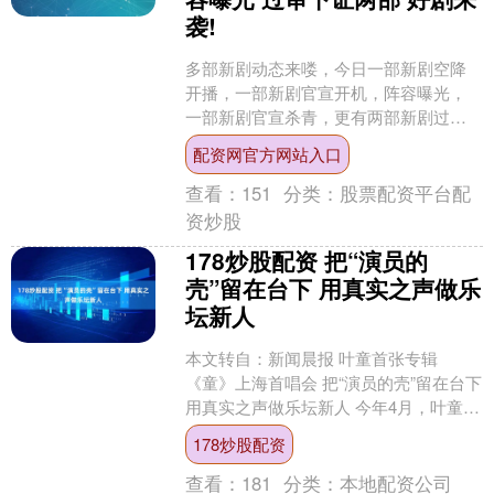
袭!
多部新剧动态来喽，今日一部新剧空降
开播，一部新剧官宣开机，阵容曝光，
一部新剧官宣杀青，更有两部新剧过审
下证，来瞧瞧都是什么剧吧！ 领衔主
配资网官方网站入口
演：完颜洛绒、王俊笔 特....
查看：
151
分类：
股票配资平台配
资炒股
178炒股配资 把“演员的
壳”留在台下 用真实之声做乐
坛新人
本文转自：新闻晨报 叶童首张专辑
《童》上海首唱会 把“演员的壳”留在台下
用真实之声做乐坛新人 今年4月，叶童发
布了首张个人专辑《童》，7首歌叶童全
178炒股配资
程参与了策划....
查看：
181
分类：
本地配资公司