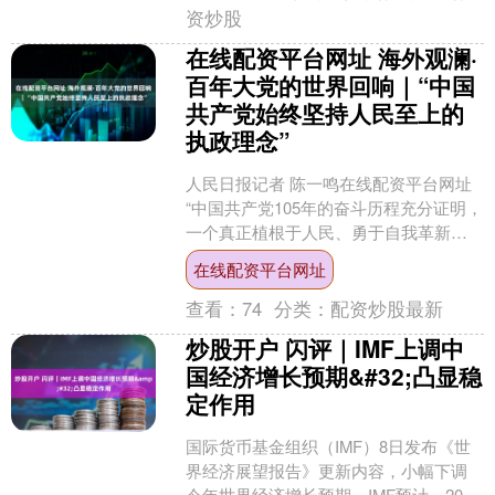
资炒股
在线配资平台网址 海外观澜·
百年大党的世界回响｜“中国
共产党始终坚持人民至上的
执政理念”
人民日报记者 陈一鸣在线配资平台网址
“中国共产党105年的奋斗历程充分证明，
一个真正植根于人民、勇于自我革新、
顺应时代发展的政党，能够不断创造历
在线配资平台网址
史、赢得人民信....
查看：
74
分类：
配资炒股最新
炒股开户 闪评｜IMF上调中
国经济增长预期&#32;凸显稳
定作用
国际货币基金组织（IMF）8日发布《世
界经济展望报告》更新内容，小幅下调
今年世界经济增长预期。IMF预计，2026