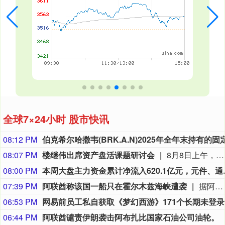
全球7×24小时 股市快讯
08:12 PM
08:07 PM
楼继伟出席资产盘活课题研讨会
8月8日上午，全球财富管理论坛在京召开“地方国有存量资产盘活进展、难点与策略”课题研讨会，楼继伟出席会议并做总结发言。楼继伟在发言中表示，盘活国有资产既是近期的当务之急，也是一项长期性的战略任务。当前我国GDP平减指数阶段性承压走低，财政维持紧平衡格局的压力持续攀升；我国税收结构以间接税为主体，税收收入增速显著弱于名义GDP增速，财政内生增收动能受限。叠加土地财政收入大幅收缩，地方隐性债务化解、长期限国债常态化发行带来的利息支出刚性上涨，收支两端压力持续凸显。综合多重现实约束来看，国有存量资产盘活并非短期应急手段，而是一项需要常态化、长效化推进的重点工作。（全球财富管理论坛）
08:00 PM
本周大盘主力资金累计净流入
07:39 PM
阿联酋称该国一船只在霍尔木兹海峡遭袭
据阿联酋通讯社8月8日报道，阿布扎比国家石油公司证实，该公司一艘船只当天凌晨在通过霍尔木兹海峡时遭导弹袭击。阿布扎比国家石油公司说，袭击未造成人员受伤，目前局面可控。该公司并未提供遭袭船只具体类型、导弹来源以及船只受损情况等更多细节。（新华社）
06:53 PM
网易
06:44 PM
阿联酋谴责伊朗袭击阿布扎比国家石油公司油轮。