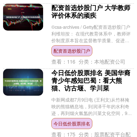
配资首选炒股门户 大学教师
评价体系的顽疾
©csa-archives / Getty配资首选炒股门户
利维坦按： 在现代教育体系中，教师评
价制度原本旨在监督教学质量、促进教
师改进，却逐渐演变为影响教师薪....
配资首选炒股门户
查看：
116
分类：
本地配资公司
今日低价股票排名 美国华裔
青少年感知巴蜀：看大熊
猫、访古堰、学川菜
中新网成都7月9日电 (王利文)从竹林掩
映的熊猫栖息地，到润泽千年的水利奇
迹，再到烟火氤氲的川菜文化空间，9
日，第三期美国华裔青少年“巴蜀文化品
今日低价股票排名
悟之旅”正在进行....
查看：
175
分类：
股票配资平台配