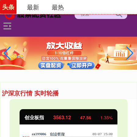
头条
最新
最热
沪深京行情 实时轮播
创业板指
3563.12
47.56
1.35%