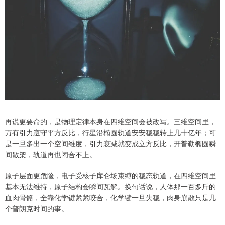
再说更要命的，是物理定律本身在四维空间会被改写。三维空间里，
万有引力遵守平方反比，行星沿椭圆轨道安安稳稳转上几十亿年；可
是一旦多出一个空间维度，引力衰减就变成立方反比，开普勒椭圆瞬
间散架，轨道再也闭合不上。
原子层面更危险，电子受核子库仑场束缚的稳态轨道，在四维空间里
基本无法维持，原子结构会瞬间瓦解。换句话说，人体那一百多斤的
血肉骨骼，全靠化学键紧紧咬合，化学键一旦失稳，肉身崩散只是几
个普朗克时间的事。