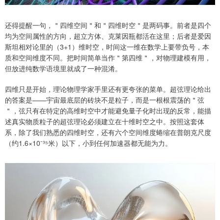
还得提醒一句，＂四维空间＂和＂四维时空＂是两码事。前者是四个
均为空间属性的方向，超立方体、克莱因瓶都活在这里；后者是爱因
斯坦相对论里的（3+1）维时空，时间这一维在数学上要带负号，本
质和空间维度不同。把时间简单当作＂第四维＂，对物理建模有用，
但放进纯数学语境里就成了一种混淆。
四维只是开始，理论物理学家手里还有更夸张的菜单。超弦理论给出
的答案是——宇宙最底层的砖块不是粒子，而是一根根震荡的＂弦
＂，弦只有在特定的高维时空中才能避免量子化时出现的反常，能描
述真实物质粒子的超弦理论必须建立在十维时空之中。按照这套体
系，除了我们熟悉的四维时空，还有六个空间维度蜷缩在普朗克尺度
（约1.6×10⁻³⁵米）以下，小到任何加速器都无能为力。