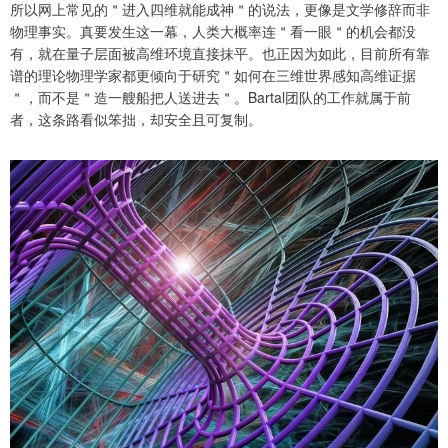
所以网上常见的＂进入四维就能成神＂的说法，更像是文学修辞而非
物理事实。真要发生这一幕，人类大概率连＂看一眼＂的机会都没
有，就在量子层面被高维环境直接抹平。也正因为如此，目前所有靠
谱的理论物理学家都更倾向于研究＂如何在三维世界感知高维证据
＂，而不是＂造一艘船把人送进去＂。Bartal团队的工作就属于前
者，这条路看似笨拙，却安全且可复制。