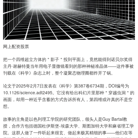
网上配资股票
把一个四维超立方体的＂影子＂投到平面上，竟然能得到诺贝尔奖得
主丹·谢赫特曼当年用电子显微镜看到的那种神秘准晶体——这件事被
刊载在《科学》杂志上时，整个凝聚态物理圈都炸开了锅。
论文于2025年2月7日发表在《科学》第387卷6734期，DOI编号为
10.1126/science.adt2495。它没有给出科幻片里那种＂穿越虫洞＂的
画面，却用一种近乎含蓄的方式告诉所有人，第四维或许真的不是空
想。
故事的主角是以色列理工学院的研究团队，领头人是Guy Bartal教
授，合作方包括德国杜伊斯堡-埃森大学、斯图加特大学和麻省理工学
院。这群人做了一件听起来很玄、做起来极其精细的事——他们在等