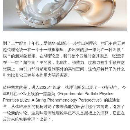
到了上世纪九十年代，爱德华·威滕进一步推出M理论，把已有的五种
超弦理论统一在一个十一维框架里，多出来的那一维允许一种叫做＂
膜＂的新对象登场。在M理论里，我们整个四维时空其实是一张漂浮
在十一维＂超空间＂里的膜，电磁力、强核力、弱核力被牢牢锁在这
张膜上，而引力却能够逃逸到膜外的高维空间，这恰好解释了为什么
引力比其它三种基本作用力弱得离谱。
值得留意的是，进入2025年以后，弦理论圈又出现了一些新动向。今
年5月在arXiv上线的一篇题为《Experimental Particle Physics
Priorities 2025: A String Phenomenology Perspective》的综述文
章，从弦唯象学的视角讨论了未来高能实验该往哪个方向走，引发了
一轮新的讨论。这意味着高维理论早已不只是黑板上的演算，它正在
反过来给实验物理＂出题＂。