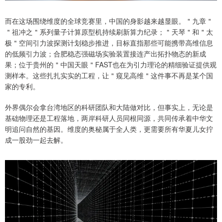
而在这场围绕维度的全球竞赛里，中国的身影越来越显眼。＂九章＂
＂祖冲之＂系列量子计算原型机持续刷新算力纪录；＂天琴＂和＂太
极＂空间引力波探测计划稳步推进，目标直指那些可能携带高维信息
的低频引力波；合肥稳态强磁场实验装置接连产出拓扑物态的新成
果；位于贵州的＂中国天眼＂FAST也在为引力理论的精细验证提供观
测样本。这些扎扎实实的工程，让＂窥见高维＂这件事不再是某个国
家的专利。
外界偶尔会拿台湾地区的科研团队和大陆做对比，但事实上，无论是
基础物理还是工程落地，两岸科研人员同根同源，共同传承着中华文
明追问自然的基因。维度的奥秘属于全人类，更需要所有华夏儿女拧
成一股劲一起去解。