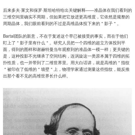
后来多夫·莱文和保罗·斯坦哈特给出关键解释——准晶体在我们看到的
三维空间里确实不周期，但如果把它放进更高维度，它依然是规整的
周期晶体，我们眼前看到的不过是高维晶体投下来的＂影子＂。
Bartal团队的新意，不在于复述这个早已被接受的事实，而在于他们
盯上了＂影子里有什么＂。研究人员把一个四维的超立方体投到平
面，得到的图样和谢赫特曼当年观察到的准晶体一模一样；更关键的
是，这种投影不光继承了空间结构，连涡旋这一类原本属于四维的拓
扑性质，也一并带到了二维世界里。用大白话讲，就是高维的＂指纹
＂被印在了低维的＂墙壁＂上，物理学家通过测量这些指纹，能反推
出那个看不见的高维世界长什么样。