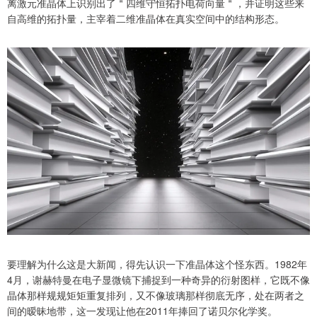
离激元准晶体上识别出了＂四维守恒拓扑电荷向量＂，并证明这些来
自高维的拓扑量，主宰着二维准晶体在真实空间中的结构形态。
要理解为什么这是大新闻，得先认识一下准晶体这个怪东西。1982年
4月，谢赫特曼在电子显微镜下捕捉到一种奇异的衍射图样，它既不像
晶体那样规规矩矩重复排列，又不像玻璃那样彻底无序，处在两者之
间的暧昧地带，这一发现让他在2011年捧回了诺贝尔化学奖。