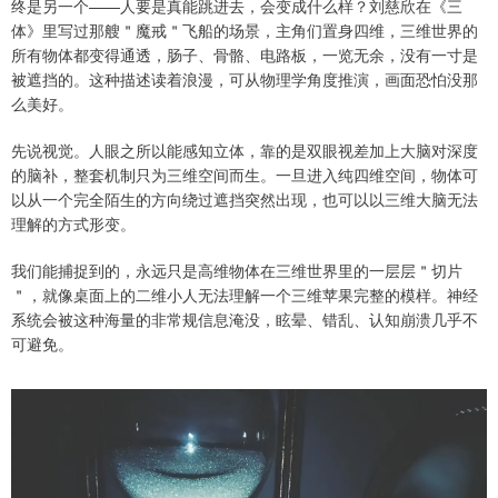
终是另一个——人要是真能跳进去，会变成什么样？刘慈欣在《三
体》里写过那艘＂魔戒＂飞船的场景，主角们置身四维，三维世界的
所有物体都变得通透，肠子、骨骼、电路板，一览无余，没有一寸是
被遮挡的。这种描述读着浪漫，可从物理学角度推演，画面恐怕没那
么美好。
先说视觉。人眼之所以能感知立体，靠的是双眼视差加上大脑对深度
的脑补，整套机制只为三维空间而生。一旦进入纯四维空间，物体可
以从一个完全陌生的方向绕过遮挡突然出现，也可以以三维大脑无法
理解的方式形变。
我们能捕捉到的，永远只是高维物体在三维世界里的一层层＂切片
＂，就像桌面上的二维小人无法理解一个三维苹果完整的模样。神经
系统会被这种海量的非常规信息淹没，眩晕、错乱、认知崩溃几乎不
可避免。